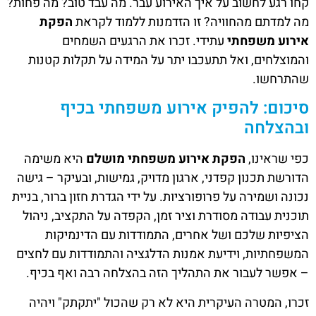
קחו רגע לחשוב על איך האירוע עבר. מה עבד טוב? מה פחות?
מה למדתם מהחוויה? זו הזדמנות ללמוד לקראת
הפקת
אירוע משפחתי
עתידי. זכרו את הרגעים השמחים
והמוצלחים, ואל תתעכבו יתר על המידה על תקלות קטנות
שהתרחשו.
סיכום: להפיק אירוע משפחתי בכיף
ובהצלחה
כפי שראינו,
הפקת אירוע משפחתי מושלם
היא משימה
הדורשת תכנון קפדני, ארגון מדויק, גמישות, ובעיקר – גישה
נכונה ושמירה על פרופורציות. על ידי הגדרת חזון ברור, בניית
תוכנית עבודה מסודרת וציר זמן, הקפדה על התקציב, ניהול
הציפיות שלכם ושל אחרים, התמודדות עם הדינמיקות
המשפחתיות, וידיעת אמנות הדלגציה והתמודדות עם לחצים
– אפשר לעבור את התהליך הזה בהצלחה רבה ואף בכיף.
זכרו, המטרה העיקרית היא לא רק שהכול "יתקתק" ויהיה