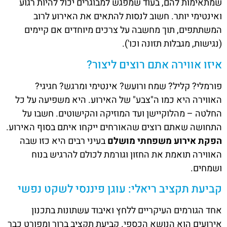
שמתאימות להם, בעוד שמפגש למבוגרים יכול להיות רגוע
ואינטימי יותר. חשוב לנסות להתאים את האירוע לרוב
המשתתפים, תוך מחשבה על צרכים מיוחדים אם קיימים
(נגישות, מגבלות תזונה וכו').
איזו אווירה אתם רוצים ליצור?
פורמלי? קליל? שמח ורועש? אינטימי ומרגש? חגיגי?
האווירה היא כמו ה"צבע" של האירוע. היא משפיעה על כל
החלטה – מהלוקיישן ועד המוזיקה והקישוטים. חשבו על
התחושה שאתם רוצים שהאורחים ייקחו איתם בסוף האירוע.
הפקת אירוע משפחתי מושלם
בעיני רבים היא כזו שבה
האווירה תואמת את החזון וגורמת לכולם להרגיש בנוח
ושמחים.
קביעת תקציב ריאלי: עוגן פיננסי לשקט נפשי
אחד הגורמים העיקריים ללחץ ואיבוד עשתונות בתכנון
אירועים הוא הנושא הכספי. קביעת תקציב ברור ומפורט כבר