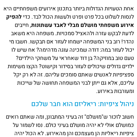
אחת הטעויות הגדולות ביותר בתכנון אירועים משפחתיים היא
לנסות לשלוט בכל פרט ופרט ולעשות הכול לבד. כדי
להפיק
אירוע משפחתי מושלם מבלי לאבד עשתונות
, חייבים
לדעת לבקש עזרה ולהאציל סמכויות. משפחה היא משאב
נהדר! רוב בני המשפחה ישמחו לעזור אם תבקשו. חשבו מי
יכול לעזור במה: דודה שמכינה עוגה מדהימה? אח שיש לו
טעם טוב במוזיקה? בן דוד שאחראי על משחקי הילדים?
ילדים גדולים שיכולים לעזור בסידור וקישוט? הקצו משימות
ספציפיות לאנשים שאתם סומכים עליהם. זה לא רק יקל
עליכם, אלא גם ייתן לבני המשפחה תחושה של שייכות
ומעורבות באירוע.
ניהול ציפיות: ריאליזם הוא חבר שלכם
חשוב לזכור ש"מושלם" זה בעיני המתבונן, ומה שאתם רואים
כמושלם אולי לא יהיה מושלם בעיני כולם. נסו לשמור על
ציפיות ריאליות הן מעצמכם והן מהאירוע. לא הכול יהיה