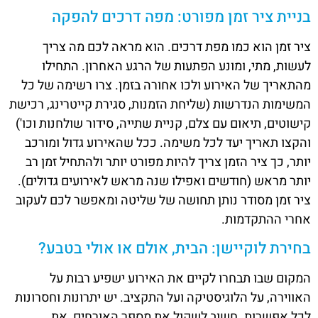
בניית ציר זמן מפורט: מפה דרכים להפקה
ציר זמן הוא כמו מפת דרכים. הוא מראה לכם מה צריך
לעשות, מתי, ומונע הפתעות של הרגע האחרון. התחילו
מהתאריך של האירוע ולכו אחורה בזמן. צרו רשימה של כל
המשימות הנדרשות (שליחת הזמנות, סגירת קייטרינג, רכישת
קישוטים, תיאום עם צלם, קניית שתייה, סידור שולחנות וכו')
והקצו תאריך יעד לכל משימה. ככל שהאירוע גדול ומורכב
יותר, כך ציר הזמן צריך להיות מפורט יותר ולהתחיל זמן רב
יותר מראש (חודשים ואפילו שנה מראש לאירועים גדולים).
ציר זמן מסודר נותן תחושה של שליטה ומאפשר לכם לעקוב
אחרי ההתקדמות.
בחירת לוקיישן: הבית, אולם או אולי בטבע?
המקום שבו תבחרו לקיים את האירוע ישפיע רבות על
האווירה, על הלוגיסטיקה ועל התקציב. יש יתרונות וחסרונות
לכל אפשרות. חשוב לשקול את מספר האורחים, את