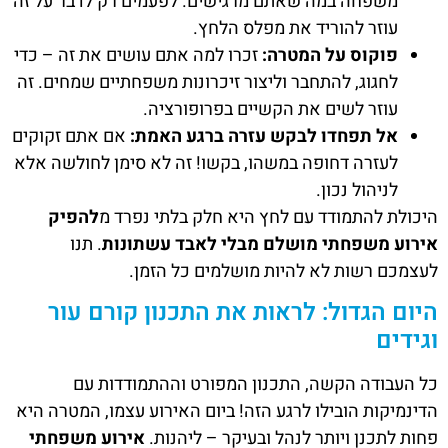
משפחה במה שאתם מרגישים. לפעמים רק לדבר על זה
עוזר להוריד את מפלס הלחץ.
פוקוס על המטרה:
זכרו למה אתם עושים את זה – כדי
לחגוג, להתחבר וליצור זיכרונות משפחתיים שמחים. זה
עוזר לשים את הקשיים בפרופורציה.
אל תפחדו לבקש עזרה ברגע האמת:
אם אתם זקוקים
לעזרה דחופה במשהו, בקשו! זה לא סימן לחולשה אלא
לניהול נכון.
היכולת להתמודד עם לחץ היא חלק בלתי נפרד מ
להפיק
אירוע משפחתי מושלם מבלי לאבד עשתונות
. תנו
לעצמכם רשות לא להיות מושלמים כל הזמן.
היום הגדול: לראות את התכנון קורם עור
וגידים
כל העבודה הקשה, התכנון המפורט וההתמודדות עם
הדינמיקות הובילו לרגע הזה! ביום האירוע עצמו, המטרה היא
פחות לתכנן ויותר לנהל ובעיקר – ליהנות.
אירוע משפחתי