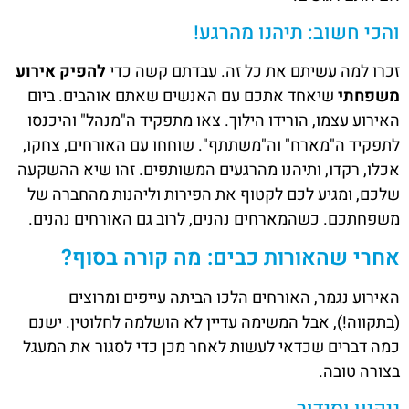
והכי חשוב: תיהנו מהרגע!
זכרו למה עשיתם את כל זה. עבדתם קשה כדי
להפיק אירוע
משפחתי
שיאחד אתכם עם האנשים שאתם אוהבים. ביום
האירוע עצמו, הורידו הילוך. צאו מתפקיד ה"מנהל" והיכנסו
לתפקיד ה"מארח" וה"משתתף". שוחחו עם האורחים, צחקו,
אכלו, רקדו, ותיהנו מהרגעים המשותפים. זהו שיא ההשקעה
שלכם, ומגיע לכם לקטוף את הפירות וליהנות מהחברה של
משפחתכם. כשהמארחים נהנים, לרוב גם האורחים נהנים.
אחרי שהאורות כבים: מה קורה בסוף?
האירוע נגמר, האורחים הלכו הביתה עייפים ומרוצים
(בתקווה!), אבל המשימה עדיין לא הושלמה לחלוטין. ישנם
כמה דברים שכדאי לעשות לאחר מכן כדי לסגור את המעגל
בצורה טובה.
ניקיון וסידור