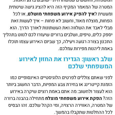
המשפחה, וחוששים שמשהו חיוני ישתבש ברגע האמת.
המטרה של המאמר המקיף הזה היא להציג גישה שיטתית
ומעשית ל
איך להפיק אירוע משפחתי מושלם
, או לכל
הפחות, מוצלח מאוד, וחשוב לא פחות – איך לעשות זאת
מבלי לאבד את השלווה ואת העשתונות לאורך הדרך. הוא
יספק כלים, טיפים, ושלבים ברורים שיעזרו לכם לנווט בתהליך
התכנון בצורה רגועה ויעילה, כך שביום האירוע עצמו תוכלו
באמת ליהנות מפירות עמלכם.
שלב ראשון: הגדירו את החזון לאירוע
המשפחתי שלכם
לפני שאתם צוללים לפרטים הלוגיסטיים האינסופיים כמו
הזמנת קייטרינג או בחירת צבע המפיות, הדבר החשוב ביותר
הוא לעצור ולחשוב: מה אתם באמת רוצים שיקרה באירוע
הזה?
הפקת אירוע משפחתי מוצלח
מתחילה בהבנה ברורה
של המטרה, האווירה הרצויה, ומי הקהל שלכם. זהו הבסיס
לכל ההחלטות שתקבלו בהמשך.