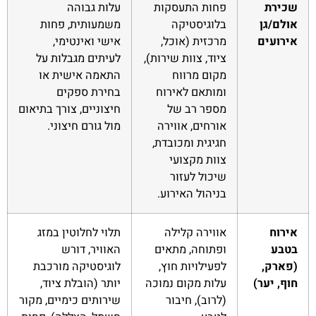
שכירת
פחות התעסקות
עלות גבוהה
אולם/גן
בלוגיסטיקה
משמעותית, פחות
אירועים
מרכזית (אוכל,
אישי ואינטימי,
ציוד, צוות שירות),
לעיתים מגבלות על
מקום מרווח
התאמה אישית או
ומותאם לאירוח
בחירת ספקים
מספר רב של
חיצוניים, צורך בתיאום
אורחים, אווירה
מול גורם חיצוני.
חגיגית ומכובדת,
צוות מקצועי
שיכול לעזור
בניהול האירוע.
אירוח
אווירה קלילה
תלוי לחלוטין במזג
בטבע
ופתוחה, מתאים
האוויר, דורש
(פארק,
לפעילויות חוץ,
לוגיסטיקה מורכבת
חוף, יער)
עלות מקום נמוכה
יותר (הובלת ציוד,
(לרוב), חיבור
שירותים כימיים, מקור