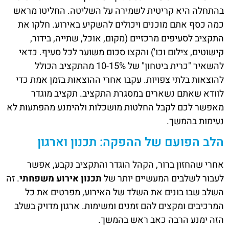
בהתחלה היא קריטית לשמירה על השליטה. החליטו מראש
כמה כסף אתם מוכנים ויכולים להשקיע באירוע. חלקו את
התקציב לסעיפים מרכזיים (מקום, אוכל, שתייה, בידור,
קישוטים, צילום וכו') והקצו סכום משוער לכל סעיף. כדאי
להשאיר "כרית ביטחון" של 10-15% מהתקציב הכולל
להוצאות בלתי צפויות. עקבו אחרי ההוצאות בזמן אמת כדי
לוודא שאתם נשארים במסגרת התקציב. תקציב מוגדר
מאפשר לכם לקבל החלטות מושכלות ולהימנע מהפתעות לא
נעימות בהמשך.
הלב הפועם של ההפקה: תכנון וארגון
אחרי שהחזון ברור, הקהל הוגדר והתקציב נקבע, אפשר
לעבור לשלבים המעשיים יותר של
תכנון אירוע משפחתי
. זה
השלב שבו בונים את השלד של האירוע, מפרטים את כל
המרכיבים ומקצים להם זמנים ומשימות. ארגון מדויק בשלב
הזה ימנע הרבה כאב ראש בהמשך.