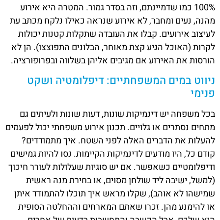
100% כמו שדמיינתם, וזה בסדר גמור. המטרה היא אירוע
מהנה, נעים ומחבר, לא אירוע שנראה כאילו נלקח מכתב עת
לעיצוב אירועים. קבלו את העובדה שתקלות קטנות יכולות
לקרות (האוכל הגיע קצת מאוחר, הבלונים התפוצצו). הן לא
הורסות את האירוע אם מגיבים אליהן בשלווה ובפרופורציה.
ניווט במים המשפחתיים: דיפלומטיה ושקט
פנימי
בכל משפחה יש דינמיקות שונות, דעות שונות ולעיתים גם
מתחים נסתרים או גלויים. תכנון אירוע משפחתי יכול לפעמים
להעלות את הדברים האלה לפני השטח. איך מתמודדים?
קודם כל, היו מודעים לדינמיקות הקיימות. נסו להיות גמישים
ודיפלומטיים כשאפשר. אם יש סוגיות שעלולות לעורר חיכוך
(למשל, ישיבה ליד שולחן מסוים, או בחירת מנה ראשית
שמישהו לא אוהב), שקלו מראש איך תוכלו להתמודד איתן
או להימנע מהן. זכרו שאתם המארחים וההחלטה הסופית