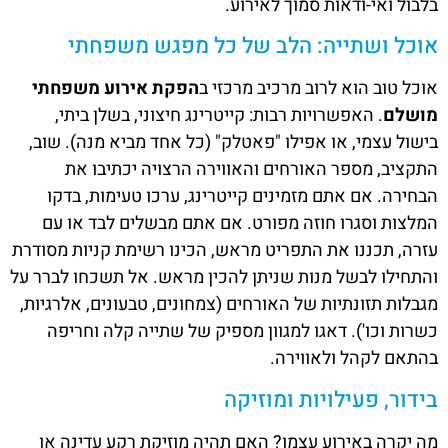
בלבול ואי-ודאות סמוך לאירוע.
אוכל ושתייה: הלב של כל מפגש משפחתי
אוכל טוב הוא לרוב מרכיב מרכזי ב
הפקת אירוע משפחתי
מושלם
. האפשרויות רבות: קייטרינג חיצוני, בשלן ביתי,
בישול עצמי, או אפילו "פאטלק" (כל אחד מביא מנה). שוב,
התקציב, מספר האורחים והאווירה הרצויה יכתיבו את
הבחירה. אם אתם מזמינים קייטרינג, ערכו טעימות, בדקו
המלצות וסגרו חוזה מפורט. אם אתם מבשלים לבד או עם
עזרה, תכננו את התפריט מראש, הכינו רשימת קניות מסודרת
והתחילו לבשל מנות שניתן להכין מראש. אל תשכחו לברר על
מגבלות תזונתיות של האורחים (צמחונים, טבעונים, אלרגיות,
כשרות וכו'). דאגו למגוון מספיק של שתייה קלה וחריפה
בהתאם לקהל ולאווירה.
בידור, פעילויות ומוזיקה
מה יקרה באירוע עצמו? האם תהיה מוזיקת רקע עדינה או