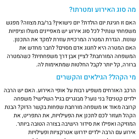
מה סוג האירוע ומטרתו?
האם זו חגיגת יום הולדת? יום נישואין? בר/בת מצווה? מפגש
משפחתי שנתי? לכל סוג אירוע יש מאפיינים משלו וציפיות
שונות. הגדרת המטרה המרכזית עוזרת למקד את התכנון.
האם המטרה היא לחגוג אדם מסוים? לחבר מחדש את
המשפחה המורחבת? לציין אבן דרך משפחתית? כשהמטרה
ברורה, קל יותר לקבל החלטות שמתאימות לה.
מי הקהל? הגילאים והקשרים
הרכב האורחים משפיע רבות על אופי האירוע. האם יש הרבה
ילדים קטנים? בני נוער? מבוגרים בגיל השלישי? משפחה
קרובה מאוד או משפחה מורחבת שפחות בקשר הדוק? הבנת
הקהל תעזור לכם לתכנן את הפעילויות, את התפריט, את
המוזיקה ואפילו את סידור הישיבה בצורה הטובה ביותר.
אירוע עם הרבה ילדים ידרוש אטרקציות ופעילויות