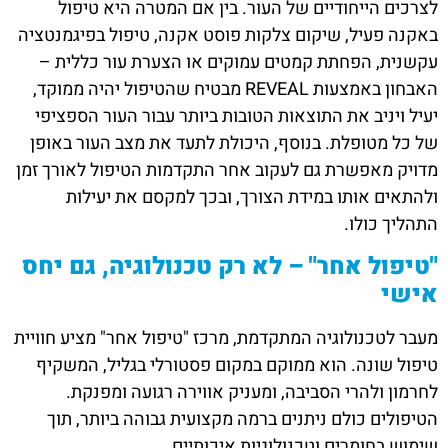
לצרכים הייחודיים של העור. בין אם המטרה היא טיפול
באקנה פעיל, שיקום צלקות פוסט אקנה, טיפול בפיגמנטציה
עקשנית, הפחתת קמטים עמוקים או הצערת עור כללית –
האבחון באמצעות REVEAL מבטיח שהטיפול יהיה ממוקד,
יעיל ויניב את התוצאות הטובות ביותר עבור העור הספציפי
של כל מטופלת. בנוסף, היכולת לתעד את מצב העור באופן
מדויק מאפשרת גם לעקוב אחר התקדמות הטיפול לאורך זמן
ולהתאים אותו במידת הצורך, ובכך למקסם את יעילות
התהליך כולו.
"טיפול אחר" – לא רק טכנולוגיה, גם יחס
אישי
מעבר לטכנולוגיה המתקדמת, מרכז "טיפול אחר" מציע חוויית
טיפול שונה. הוא ממוקם במקום פסטורלי בגליל, המשקיף
לחרמון ולהרי הסביבה, ומעניק אווירה רגועה ומפנקת.
הטיפולים כולם ניתנים ברמה מקצועית גבוהה ביותר, תוך
שימוש בחומרים וטכנולוגיות איכותיים.