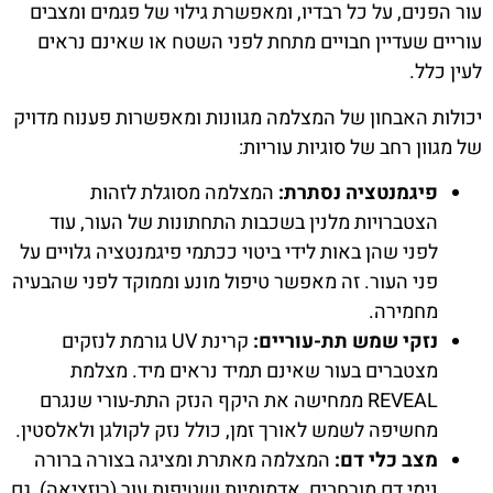
עור הפנים, על כל רבדיו, ומאפשרת גילוי של פגמים ומצבים
עוריים שעדיין חבויים מתחת לפני השטח או שאינם נראים
לעין כלל.
יכולות האבחון של המצלמה מגוונות ומאפשרות פענוח מדויק
של מגוון רחב של סוגיות עוריות:
פיגמנטציה נסתרת:
המצלמה מסוגלת לזהות
הצטברויות מלנין בשכבות התחתונות של העור, עוד
לפני שהן באות לידי ביטוי ככתמי פיגמנטציה גלויים על
פני העור. זה מאפשר טיפול מונע וממוקד לפני שהבעיה
מחמירה.
נזקי שמש תת-עוריים:
קרינת UV גורמת לנזקים
מצטברים בעור שאינם תמיד נראים מיד. מצלמת
REVEAL ממחישה את היקף הנזק התת-עורי שנגרם
מחשיפה לשמש לאורך זמן, כולל נזק לקולגן ולאלסטין.
מצב כלי דם:
המצלמה מאתרת ומציגה בצורה ברורה
נימי דם מורחבים, אדמומיות ושטיפות עור (רוזציאה), גם