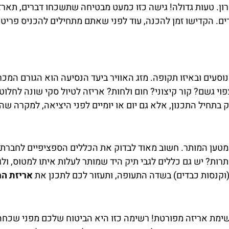
ן. טעות גדולה! גישה כזו כמעט מבטיחה שתשכחו דברים, תארזו 
ים. הקדישו זמן להכנה, עוד לפני שאתם מתחילים להכניס פריטי
וסעים ובאיזו תקופה. מזג האוויר ביעד הנסיעה הוא הגורם המכר
 גשם? קור קיצוני? חום ולחות? אריזה לטיול סקי שונה לחלוטי
 בתחיל התכנון, אלא גם יום או יומיים לפני היציאה, למקרה ש
מטען המותר. חשוב מאוד לבדוק את הכללים הספציפיים לחברת
ת? יש גם כללים לגבי תיק היד שמותר לעלות איתו למטוס, ולגבי
וקנסות כבדים) בשדה התעופה, ותעזור לכם לתכנן את
אריזת המ
 רשימת אריזה מפורטת! רשימה כזו היא הביטוח שלכם מפני שכח