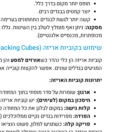
תופס יותר מקום בדרך כלל.
יוצר קמטים בבגדים רבים.
קשה יותר לגשת לבגדים התחתונים בערימה מ
מסקנה:
ניתן ואף מומלץ לשלב בין השיטות. גללו ב
מכופתרות, מכנסיים אלגנטיים).
שימוש בקוביות אריזה (Packing Cubes)
קוביות אריזה הן כלי נהדר כש
אורזים למסע
והן מ
המגיעים בגדלים שונים. אפשר להקצות קובייה אחת 
יתרונות קוביות האריזה:
ארגון:
שומרות על סדר מופתי בתוך המזוודה
חיסכון במקום (לעיתים):
יש קוביות אריזה
קלות גישה:
במקום לבלגן את כל המזוודה כד
הפרדה:
מפרידות בגדים נקיים ממלוכלכים (א
פריקה קלה:
כשתגיעו למלון, פשוט הוציאו א