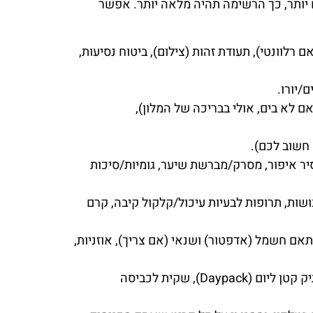
 יותר, כך הרשימה תהיה מלאה יותר. אפשר
ם רלוונטי), תעודת זהות (צילום), ביטוח נסיעות,
/יורו.
ם לא בים, אולי בבריכה של המלון),
 חשוב לכם).
סיר איפור, מסרק/מברשת שיער, גומיות/סיכות
שות, תרופות לבעיות עיכול/קלקול קיבה, קרם
מתאם חשמל (אדפטור) ושנאי (אם צריך), אוזניות,
מנעול למזוודה, כרית נסיעות, כיסוי עיניים, אטמי אוזניים, ספר/מגזין, יומן, עט, בקבוק מים רב-פעמי, תיק קטן ליום (Daypack), שקית לכביסה