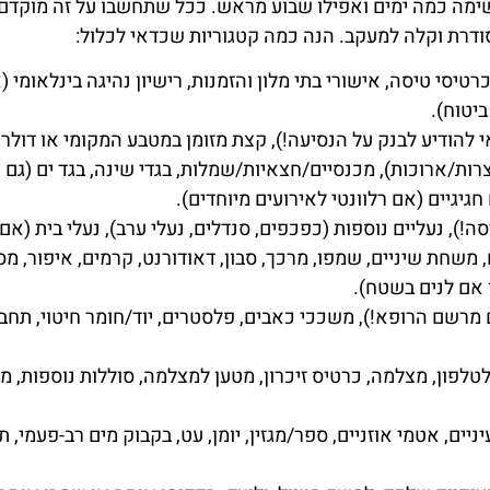
שימה כמה ימים ואפילו שבוע מראש. ככל שתחשבו על זה מוקדם
דרת וקלה למעקב. הנה כמה קטגוריות שכדאי לכלול:
כרטיסי טיסה, אישורי בתי מלון והזמנות, רישיון נהיגה בינלאומי (א
יטוח).
להודיע לבנק על הנסיעה!), קצת מזומן במטבע המקומי או דולרים
ות/ארוכות), מכנסיים/חצאיות/שמלות, בגדי שינה, בגד ים (גם א
 חגיגיים (אם רלוונטי לאירועים מיוחדים).
ה!), נעליים נוספות (כפכפים, סנדלים, נעלי ערב), נעלי בית (אם
משחת שיניים, שמפו, מרכך, סבון, דאודורנט, קרמים, איפור, מ
 אם לנים בשטח).
רשם הרופא!), משככי כאבים, פלסטרים, יוד/חומר חיטוי, תחבו
לטלפון, מצלמה, כרטיס זיכרון, מטען למצלמה, סוללות נוספות, 