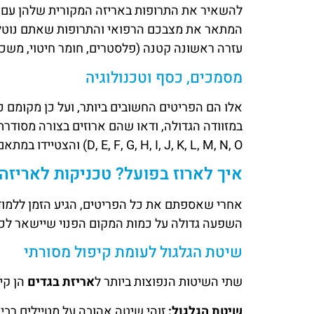
להשאיר את התרופות באריזה המקורית שלהן עם 
המתאר את מצבכם הרפואי והתרופות שאתם נוטלים
עזרה ראשונה קטנה (פלסטרים, חומר חיטוי, משככי
מסמכים, כסף וטכנולוגיה
אלו הם הפריטים החשובים ביותר, ועל כן מקומם 
D, E, F, G, H, I, J, K, L, M, N, O) והצטיידו במתאם המתאים, ואם צריך גם בשנאי מתח.
איך לארוז בפועל? טכניקות לאריזה
אחרי שאספתם את כל הפריטים, הגיע הזמן ללמוד 
השפעה גדולה על כמות המקום הפנוי שיישאר לכם,
שיטת הגלגול לעומת קיפול מסורתי
שתי השיטות הנפוצות ביותר ל
אריזת בגדים
הן קיפ
שיטת הגלגול:
זוהי שיטה אהובה על מטיילים רבים