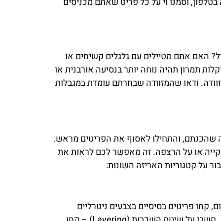
טלפון, וסמנו וי על כל פריט שאתם מכניסים
ל? האם אתם מטיילים עם גלגלים קשיחים או
לות תמרון תהיה נוחה יותר בנסיעה אורבנית או
זוודה. ודאו שהמזוודה שבחרתם עומדת במגבלות
ה שהכנתם, והתחילו לאסוף את הפריטים מראש.
נקייה או על הרצפה. זה מאפשר לכם לראות את
ור על קטגוריות האריזה השונות:
ם, קחו פריטים בסיסיים בצבעים ניטרליים
שתוכלו לשלב זה עם זה ליצירת מגוון שילובים. זה מאפשר לכם לנסוע עם פחות בגדים ועדיין להיראות שונה כל יום. חשבו על שיטת השכבות (Layering) – קחו