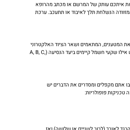
שאת איתכם עותק של המרשם או מכתב מהרופא
זוודה הנשלחת תלך לאיבוד או תתעכב. ערכת
ת המטענים, המתאמים ושאר הציוד האלקטרוני
במזוודה הגדולה, ודאו שהם ארוזים בצורה מסודרת, אולי בנרתיקים ייעודיים, כדי למנוע התפזרות ובלגן. בדקו מראש אילו שקעי חשמל קיימים ביעד הנסיעה (A, B, C,
שבו אתם מקפלים ומסדרים את הדברים יש
 טכניקות פופולריות:
בגד לאורך (לרוב לשניים או שלושה) ואז