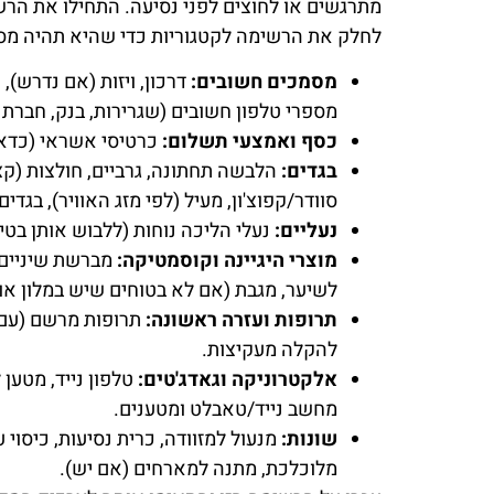
מתרגשים או לחוצים לפני נסיעה. התחילו את הר
לחלק את הרשימה לקטגוריות כדי שהיא תהיה מסו
מסמכים חשובים:
דרכון, ויזות (אם נדרש), 
מספרי טלפון חשובים (שגרירות, בנק, חברת ב
כסף ואמצעי תשלום:
כרטיסי אשראי (כדאי 
בגדים:
הלבשה תחתונה, גרביים, חולצות (קצר
סוודר/קפוצ'ון, מעיל (לפי מזג האוויר), בגדים
נעליים:
נעלי הליכה נוחות (ללבוש אותן בטיס
מוצרי היגיינה וקוסמטיקה:
מברשת שיניים, 
לשיער, מגבת (אם לא בטוחים שיש במלון או
תרופות ועזרה ראשונה:
תרופות מרשם (עם מ
להקלה מעקיצות.
אלקטרוניקה וגאדג'טים:
טלפון נייד, מטען 
מחשב נייד/טאבלט ומטענים.
שונות:
מלוכלכת, מתנה למארחים (אם יש).