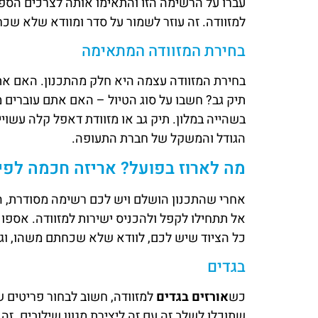
עברו על הרשימה הזו והתאימו אותה לצרכים הספצי
למזוודה. זה עוזר לשמור על סדר ומוודא שלא שכ
בחירת המזוודה המתאימה
בחירת המזוודה עצמה היא חלק מהתכנון. האם אתם
תיק גב? חשבו על סוג הטיול – האם אתם עוברים מ
בשהייה במלון. תיק גב או מזוודת דאפל קלה עשו
הגודל והמשקל של חברת התעופה.
מה לארוז בפועל? אריזה חכמה לפי 
אחרי שהתכנון הושלם ויש לכם רשימה מסודרת, ה
אל תתחילו לקפל ולהכניס ישירות למזוודה. אספו
כל הציוד שיש לכם, לוודא שלא שכחתם משהו, וגם 
בגדים
כש
אורזים בגדים
למזוודה, חשוב לבחור פריטים ש